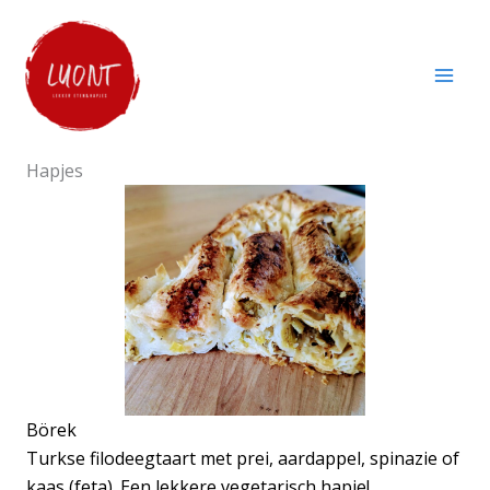
Skip
to
content
Hapjes
Börek
Turkse filodeegtaart met prei, aardappel, spinazie of
kaas (feta). Een lekkere vegetarisch hapje!