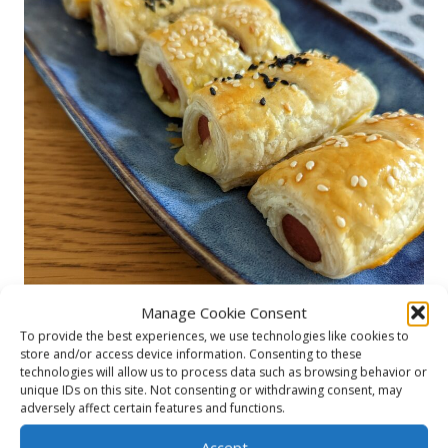
Manage Cookie Consent
To provide the best experiences, we use technologies like cookies to
store and/or access device information. Consenting to these
Bladerdeeg rolletjes
technologies will allow us to process data such as browsing behavior or
unique IDs on this site. Not consenting or withdrawing consent, may
Hartige feestelijke hapjes met kaas, Turkse worst,
adversely affect certain features and functions.
aardappel, spinazie of gehakt!
Accept