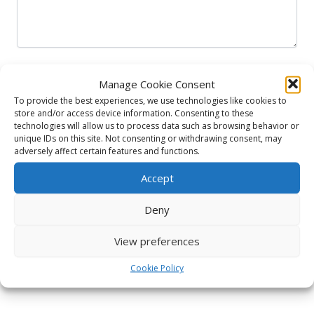
Manage Cookie Consent
To provide the best experiences, we use technologies like cookies to
store and/or access device information. Consenting to these
Luont Catering Utrecht
technologies will allow us to process data such as browsing behavior or
unique IDs on this site. Not consenting or withdrawing consent, may
adversely affect certain features and functions.
Mail:
info@luont.nl
Accept
KvK nummer: 92184294
Deny
BTW nummer: NL004941703B22
View preferences
Cookie Policy