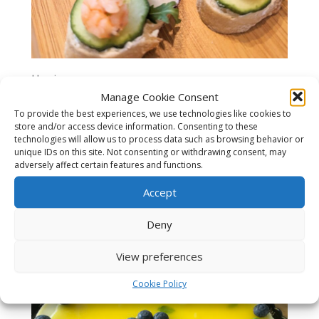
Hapjes
Manage Cookie Consent
De eerste keuze voor feesten, borrels en
To provide the best experiences, we use technologies like cookies to
partijen. Hapjes zijn er in een grote
store and/or access device information. Consenting to these
verscheidenheid, van hoge kwaliteit, altijd vers
technologies will allow us to process data such as browsing behavior or
unique IDs on this site. Not consenting or withdrawing consent, may
en heerlijk!
adversely affect certain features and functions.
Accept
Deny
View preferences
Cookie Policy