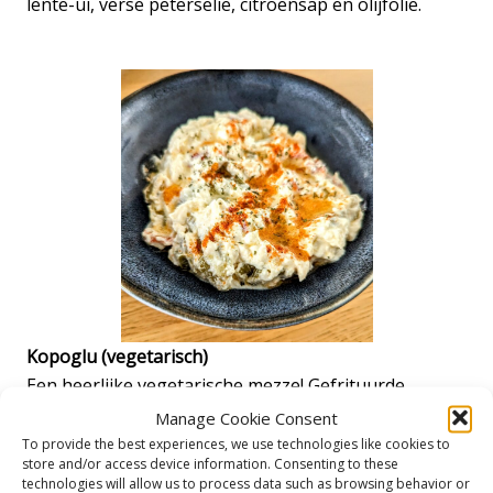
lente-ui, verse peterselie, citroensap en olijfolie.
Kopoglu (vegetarisch)
Een heerlijke vegetarische mezze! Gefrituurde
groene, rode paprika en aubergine met
Manage Cookie Consent
knoflookyoghurt.
To provide the best experiences, we use technologies like cookies to
store and/or access device information. Consenting to these
technologies will allow us to process data such as browsing behavior or